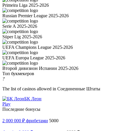
Primeira Liga 2025-2026
Russian Premier League 2025-2026
Serie A 2025-2026
Süper Lig 2025-2026
UEFA Champions League 2025-2026
UEFA Europa League 2025-2026
Второй дивизион Испании 2025-2026
Топ букмекеров
?
The list of casinos allowed in Соединенные Штаты
БК Леон
Play
Последние бонусы
2 000 000 ₽ фрибетами
5000