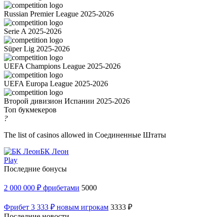
Russian Premier League 2025-2026
Serie A 2025-2026
Süper Lig 2025-2026
UEFA Champions League 2025-2026
UEFA Europa League 2025-2026
Второй дивизион Испании 2025-2026
Топ букмекеров
?
The list of casinos allowed in Соединенные Штаты
БК Леон
Play
Последние бонусы
2 000 000 ₽ фрибетами
5000
Фрибет 3 333 ₽ новым игрокам
3333 ₽
Последние новости