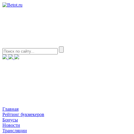
Главная
Рейтинг букмекеров
Бонусы
Новости
Трансляции